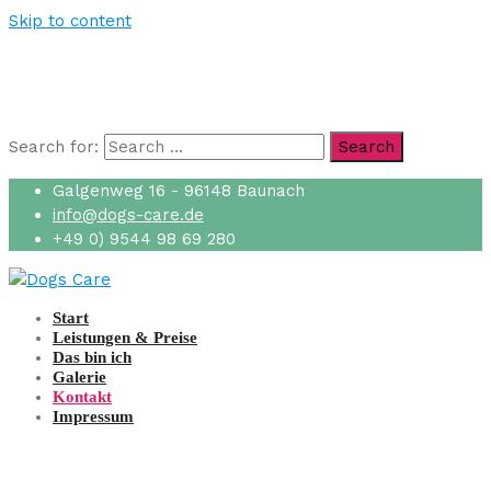
Skip to content
Search for:
Search
Galgenweg 16 - 96148 Baunach
info@dogs-care.de
+49 0) 9544 98 69 280
Start
Leistungen & Preise
Das bin ich
Galerie
Kontakt
Impressum