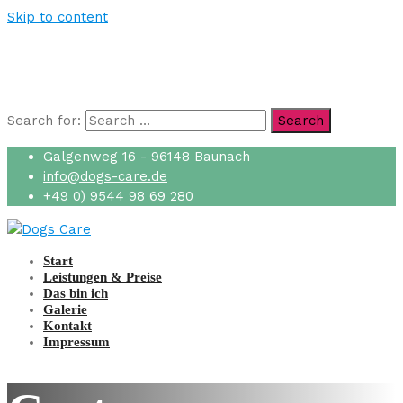
Skip to content
Search for:
Search
Galgenweg 16 - 96148 Baunach
info@dogs-care.de
+49 0) 9544 98 69 280
Start
Leistungen & Preise
Das bin ich
Galerie
Kontakt
Impressum